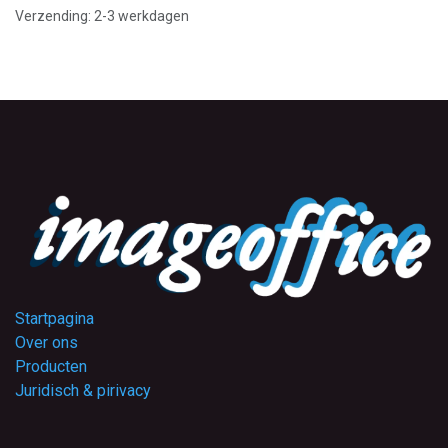
Verzending: 2-3 werkdagen
Startpagina
Over ons
Producten
Juridisch & pirivacy