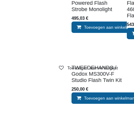
Powered Flash
Fl
Strobe Monolight
46
Fl
495,03
€
54
Toevoegen aan winkelma
TWEEDEHANDS /
Toevoegen aan verlanglijst
Godox MS300V-F
Studio Flash Twin Kit
250,00
€
Toevoegen aan winkelma