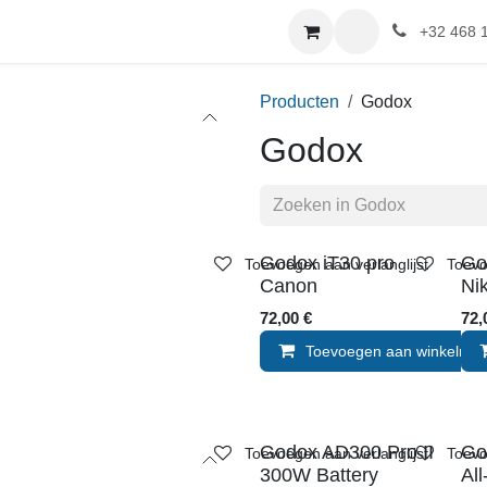
+32 468 
Producten
Godox
Godox
Godox iT30 pro
Go
Toevoegen aan verlanglijst
Toevo
Canon
72
72,00
€
Toevoegen aan winkelma
Godox AD300 Pro II
Go
Toevoegen aan verlanglijst
Toevo
300W Battery
Al