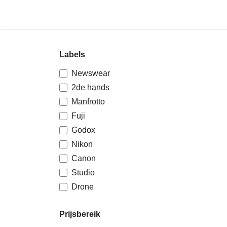
Overslaan naar inhoud
Shop
Contact
Labels
Newswear
2de hands
Manfrotto
Fuji
Godox
Nikon
Canon
Studio
Drone
Prijsbereik