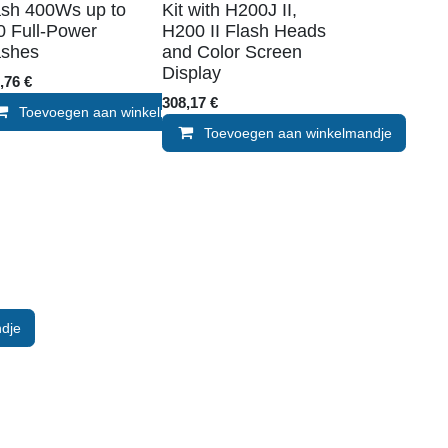
ash 400Ws up to
with H200J II, H200 II
0 Full-Power
Flash Heads and
ashes
Color Screen Display
3,76
€
308,17
€
ndje
Toevoegen aan winkelmandje
Toevoegen aan winkelmandje
ndje